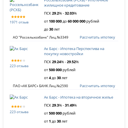
Россельхозбанк (РСХБ) - Ипотечное
жилищное кредитование
ПСК
29
.
2
% -
32
.
03
%
от
100 000
до
60 000 000
рублей
1971 отзыв
до
30
лет
Рассчитать ипотеку
АО "Россельхозбанк" Лиц.№3349
Ак Барс - Ипотека Перспектива на
покупку новостройки
ПСК
29
.
24
% -
29
.
52
%
223 отзыва
от
500 000
рублей
от
4
до
30
лет
Рассчитать ипотеку
ПАО «АК БАРС» БАНК Лиц.№2590
Ак Барс - Ипотека на вторичное жилье
ПСК
29
.
3
% -
31
.
49
%
223 отзыва
от
500 000
рублей
от
1
до
30
лет