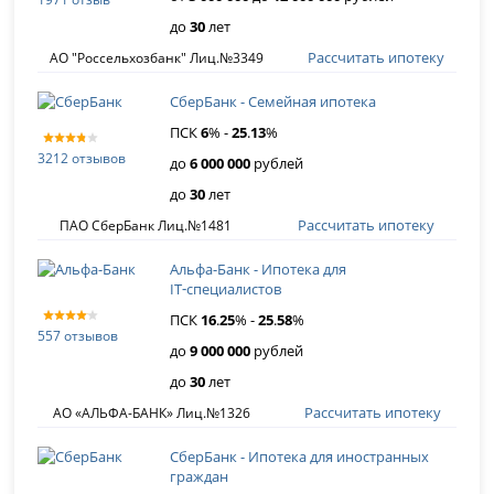
до
30
лет
Рассчитать ипотеку
АО "Россельхозбанк" Лиц.№3349
СберБанк - Семейная ипотека
ПСК
6
% -
25
.
13
%
3212 отзывов
до
6 000 000
рублей
до
30
лет
Рассчитать ипотеку
ПАО СберБанк Лиц.№1481
Альфа-Банк - Ипотека для
IT‑специалистов
ПСК
16
.
25
% -
25
.
58
%
557 отзывов
до
9 000 000
рублей
до
30
лет
Рассчитать ипотеку
АО «АЛЬФА-БАНК» Лиц.№1326
СберБанк - Ипотека для иностранных
граждан