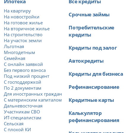
Ипотека
Все кредиты
На квартиру
Срочные займы
На новостройки
На готовое жилье
Потребительские
На вторичное жилье
кредиты
На строительство
На участок земли
Льготная
Кредиты под залог
Многодетным
Семейная
Автокредиты
С онлайн заявкой
Без первого взноса
Кредиты для бизнеса
Под низкий процент
С господдержкой
Рефинансирование
По 2 документам
Для иностранных граждан
Кредитные карты
С материнским капиталом
Дальневосточная
Участникам СВО
Калькулятор
ИТ-специалистам
рефинансирования
Сельская
С плохой КИ