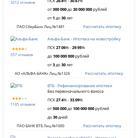
ПСК
26
.
8
% -
30
.
67
%
3212 отзывов
от
300 000
до
30 000 000
рублей
от
1
до
30
лет
Рассчитать ипотеку
ПАО СберБанк Лиц.№1481
Альфа-Банк - Ипотека на новостройку
ПСК
27
.
06
% -
29
.
95
%
557 отзывов
до
100 000 000
рублей
от
3
до
30
лет
Рассчитать ипотеку
АО «АЛЬФА-БАНК» Лиц.№1326
ВТБ - Рефинансирование ипотеки
Без первоначального взноса
ПСК
27
.
4
% -
33
.
09
%
1105 отзывов
от
500 000
до
100 000 000
рублей
до
30
дней
Рассчитать ипотеку
ПАО БАНК ВТБ Лиц.№1000