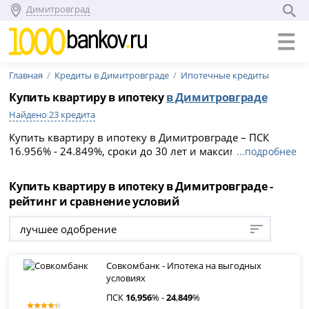
Димитровград
Главная
Кредиты в Димитровграде
Ипотечные кредиты
Купить квартиру в ипотеку
в Димитровграде
Найдено 23 кредита
Купить квартиру в ипотеку в Димитровграде – ПСК
16.956% - 24.849%, сроки до 30 лет и максимальные
...подробнее
суммы кредитования до 50 000 000 рублей на
06.08.2026. Сравните 23 предложения, выберите
Купить квартиру в ипотеку в Димитровграде -
подходящее и подайте заявку онлайн на официальном
рейтинг и сравнение условий
сайте кредитного учреждения.
лучшее одобрение
Совкомбанк - Ипотека на выгодных
условиях
ПСК
16
,
956
% -
24
,
849
%