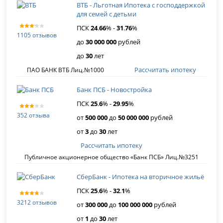
ВТБ - Льготная Ипотека с господдержкой
для семей с детьми
ПСК
24
.
66
% -
31
.
76
%
1105 отзывов
до
30 000 000
рублей
до
30
лет
Рассчитать ипотеку
ПАО БАНК ВТБ Лиц.№1000
Банк ПСБ - Новостройка
ПСК
25
.
6
% -
29
.
95
%
352 отзыва
от
500 000
до
50 000 000
рублей
от
3
до
30
лет
Рассчитать ипотеку
Публичное акционерное общество «Банк ПСБ» Лиц.№3251
СберБанк - Ипотека на вторичное жильё
ПСК
25
.
6
% -
32
.
1
%
3212 отзывов
от
300 000
до
100 000 000
рублей
от
1
до
30
лет