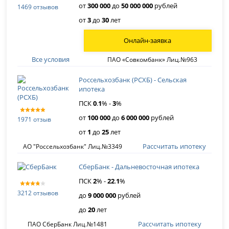
от
300 000
до
50 000 000
рублей
1469 отзывов
от
3
до
30
лет
Онлайн-заявка
Все условия
ПАО «Совкомбанк» Лиц.№963
Россельхозбанк (РСХБ) - Сельская
ипотека
ПСК
0
.
1
% -
3
%
от
100 000
до
6 000 000
рублей
1971 отзыв
от
1
до
25
лет
Рассчитать ипотеку
АО "Россельхозбанк" Лиц.№3349
СберБанк - Дальневосточная ипотека
ПСК
2
% -
22
.
1
%
3212 отзывов
до
9 000 000
рублей
до
20
лет
Рассчитать ипотеку
ПАО СберБанк Лиц.№1481