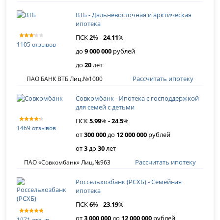
ВТБ - Дальневосточная и арктическая
ипотека
ПСК
2
% -
24
.
11
%
1105 отзывов
до
9 000 000
рублей
до
20
лет
Рассчитать ипотеку
ПАО БАНК ВТБ Лиц.№1000
Совкомбанк - Ипотека с господдержкой
для семей с детьми
ПСК
5
.
99
% -
24
.
5
%
1469 отзывов
от
300 000
до
12 000 000
рублей
от
3
до
30
лет
Рассчитать ипотеку
ПАО «Совкомбанк» Лиц.№963
Россельхозбанк (РСХБ) - Семейная
ипотека
ПСК
6
% -
23
.
19
%
от
3 000 000
до
12 000 000
рублей
1971 отзыв