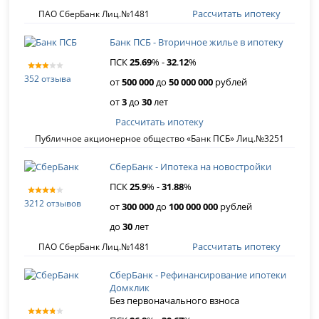
Рассчитать ипотеку
ПАО СберБанк Лиц.№1481
Банк ПСБ - Вторичное жилье в ипотеку
ПСК
25
.
69
% -
32
.
12
%
352 отзыва
от
500 000
до
50 000 000
рублей
от
3
до
30
лет
Рассчитать ипотеку
Публичное акционерное общество «Банк ПСБ» Лиц.№3251
СберБанк - Ипотека на новостройки
ПСК
25
.
9
% -
31
.
88
%
3212 отзывов
от
300 000
до
100 000 000
рублей
до
30
лет
Рассчитать ипотеку
ПАО СберБанк Лиц.№1481
СберБанк - Рефинансирование ипотеки
Домклик
Без первоначального взноса