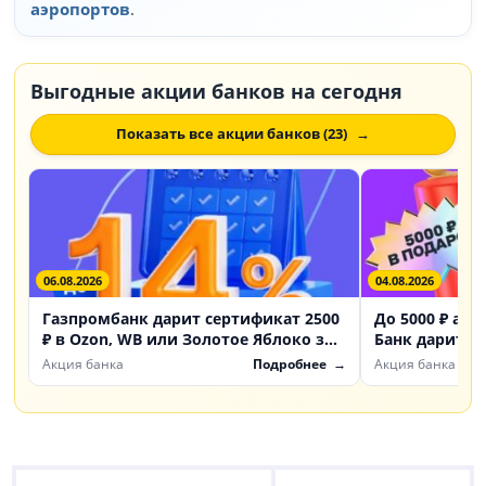
аэропортов
.
Выгодные акции банков на сегодня
Показать все акции банков (23)
06.08.2026
04.08.2026
Газпромбанк дарит сертификат 2500
До 5000 ₽ акц
₽ в Ozon, WB или Золотое Яблоко за
Банк дарит б
счет «Доходный»
инвестиции
Акция банка
Подробнее
Акция банка