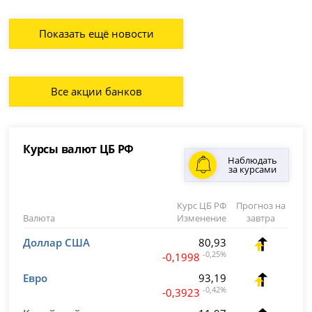
Показать ещё новости
Все акции банков
Курсы валют ЦБ РФ
Наблюдать
за курсами
Курс ЦБ РФ
Прогноз на
Валюта
Изменение
завтра
Доллар США
80,93
-0,25%
-0,1998
Евро
93,19
-0,42%
-0,3923